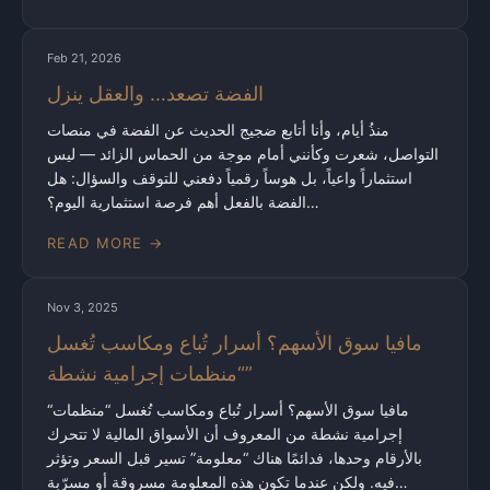
Feb 21, 2026
الفضة تصعد… والعقل ينزل
منذُ أيام، وأنا أتابع ضجيج الحديث عن الفضة في منصات
التواصل، شعرت وكأنني أمام موجة من الحماس الزائد — ليس
استثماراً واعياً، بل هوساً رقمياً دفعني للتوقف والسؤال: هل
الفضة بالفعل أهم فرصة استثمارية اليوم؟…
READ MORE →
Nov 3, 2025
مافيا سوق الأسهم؟ أسرار تُباع ومكاسب تُغسل
“منظمات إجرامية نشطة”
“مافيا سوق الأسهم؟ أسرار تُباع ومكاسب تُغسل “منظمات
إجرامية نشطة من المعروف أن الأسواق المالية لا تتحرك
بالأرقام وحدها، فدائمًا هناك “معلومة” تسير قبل السعر وتؤثر
فيه. ولكن عندما تكون هذه المعلومة مسروقة أو مسرّبة…